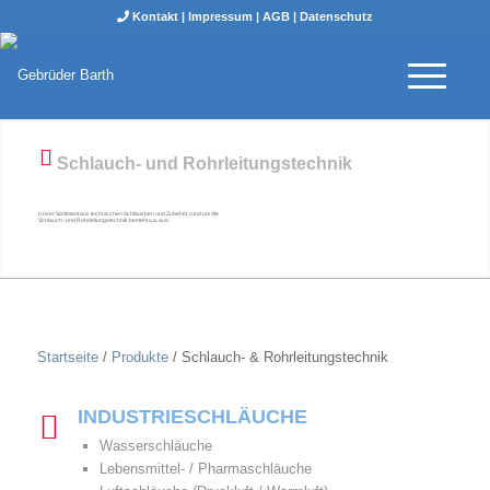
Kontakt
|
Impressum
|
AGB
|
Datenschutz
Schlauch- und Rohrleitungstechnik
Unser Sortiment aus technischen Schläuchen und Zubehör rund um die
Schlauch- und Rohrleitungstechnik besteht u.a. aus:
Startseite
/
Produkte
/
Schlauch- & Rohrleitungstechnik
INDUSTRIESCHLÄUCHE
Wasserschläuche
Lebensmittel- / Pharmaschläuche